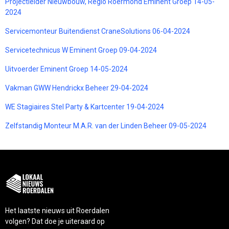
Projectleider Nieuwbouw, Regio Roermond Eminent Groep 14-05-
2024
Servicemonteur Buitendienst CraneSolutions 06-04-2024
Servicetechnicus W Eminent Groep 09-04-2024
Uitvoerder Eminent Groep 14-05-2024
Vakman GWW Hendrickx Beheer 29-04-2024
WE Stagiaires Stel Party & Kartcenter 19-04-2024
Zelfstandig Monteur M.A.R. van der Linden Beheer 09-05-2024
Het laatste nieuws uit Roerdalen
volgen? Dat doe je uiteraard op