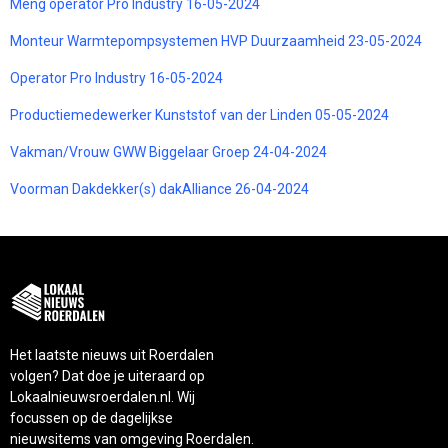
Meng operator Pro Industry 16-05-2024
Monteur Warmtepompsystemen HVP Duurzaamheid 23-05-2024
Operator Pro Industry 16-05-2024
Productiemedewerker Kunststof van der Linden 05-05-2024
Vakman/Vrouw GWW Biggelaar Groep 24-04-2024
Voorman Dakdekker(s) dakAlliance 26-04-2024
Het laatste nieuws uit Roerdalen
volgen? Dat doe je uiteraard op
Lokaalnieuwsroerdalen.nl. Wij
focussen op de dagelijkse
nieuwsitems van omgeving Roerdalen.