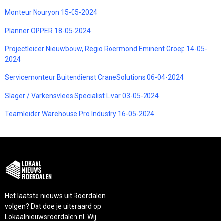
Monteur Nouryon 15-05-2024
Planner OPPER 18-05-2024
Projectleider Nieuwbouw, Regio Roermond Eminent Groep 14-05-
2024
Servicemonteur Buitendienst CraneSolutions 06-04-2024
Slager / Varkensvlees Specialist Livar 03-05-2024
Teamleider Warehouse Pro Industry 16-05-2024
Het laatste nieuws uit Roerdalen
volgen? Dat doe je uiteraard op
Lokaalnieuwsroerdalen.nl. Wij