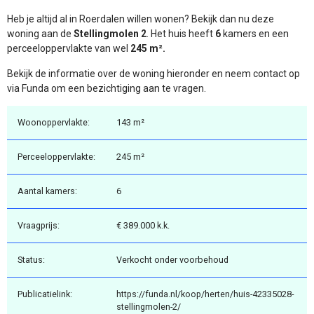
Heb je altijd al in Roerdalen willen wonen? Bekijk dan nu deze
woning aan de
Stellingmolen 2
. Het huis heeft
6
kamers en een
perceeloppervlakte van wel
245 m².
Bekijk de informatie over de woning hieronder en neem contact op
via Funda om een bezichtiging aan te vragen.
Woonoppervlakte:
143 m²
Perceeloppervlakte:
245 m²
Aantal kamers:
6
Vraagprijs:
€ 389.000 k.k.
Status:
Verkocht onder voorbehoud
Publicatielink:
https://funda.nl/koop/herten/huis-42335028-
stellingmolen-2/