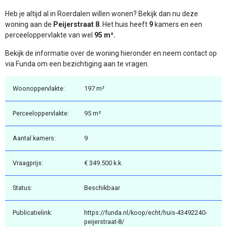
Heb je altijd al in Roerdalen willen wonen? Bekijk dan nu deze
woning aan de
Peijerstraat 8
. Het huis heeft
9
kamers en een
perceeloppervlakte van wel
95 m².
Bekijk de informatie over de woning hieronder en neem contact op
via Funda om een bezichtiging aan te vragen.
Woonoppervlakte:
197 m²
Perceeloppervlakte:
95 m²
Aantal kamers:
9
Vraagprijs:
€ 349.500 k.k.
Status:
Beschikbaar
Publicatielink:
https://funda.nl/koop/echt/huis-43492240-
peijerstraat-8/