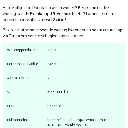
Heb je altijd al in Roerdalen willen wonen? Bekijk dan nu deze
woning aan de
Evenkamp 19
. Het huis heeft
7
kamers en een
perceeloppervlakte van wel
846 m².
Bekijk de informatie over de woning hieronder en neem contact op
via Funda om een bezichtiging aan te vragen.
Woonoppervlakte:
181 m²
Perceeloppervlakte:
846 m²
Aantal kamers:
7
Vraagprijs:
€ 669.000 k.k.
Status:
Beschikbaar
Publicatielink:
https://funda.nl/koop/roermond/huis-
43459429-evenkamp-19/