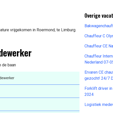
Overige vacat
Bakwagenchauff
ature vrijgekomen in Roermond, te Limburg.
Chauffeur C Ol
Chauffeur CE N
edewerker
Chauffeur Inter
Nederland 07-0
n de baan
Ervaren CE chauf
dewerker
gezocht! 24/7 
Forklift driver 
2024
Logistiek mede