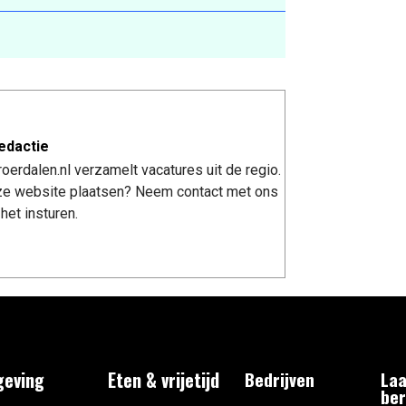
edactie
erdalen.nl verzamelt vacatures uit de regio.
nze website plaatsen? Neem contact met ons
het insturen.
eving
Eten & vrijetijd
Bedrijven
Laa
ber