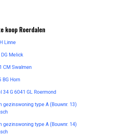
te koop Roerdalen
H Linne
 DG Melick
071 CM Swalmen
5 BG Horn
l 34 G 6041 GL Roermond
h gezinswoning type A (Bouwnr. 13)
osch
h gezinswoning type A (Bouwnr. 14)
osch