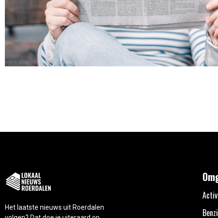
Omg
Activ
Het laatste nieuws uit Roerdalen
Benzi
volgen? Dat doe je uiteraard op