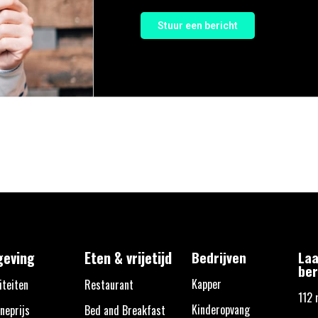
Stuur een bericht
eving
Eten & vrijetijd
Bedrijven
Laa
ber
Kapper
iteiten
Restaurant
112 
Kinderopvang
neprijs
Bed and Breakfast