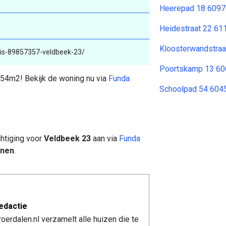
Heerepad 18 6097
Heidestraat 22 61
Kloosterwandstra
uis-89857357-veldbeek-23/
Poortskamp 13 60
754m2! Bekijk de woning nu via
Funda
Schoolpad 54 604
htiging voor
Veldbeek 23
aan via
Funda
nen
.
edactie
erdalen.nl verzamelt alle huizen die te