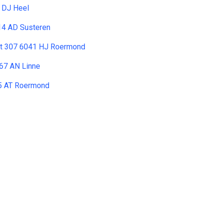
 DJ Heel
14 AD Susteren
at 307 6041 HJ Roermond
67 AN Linne
5 AT Roermond