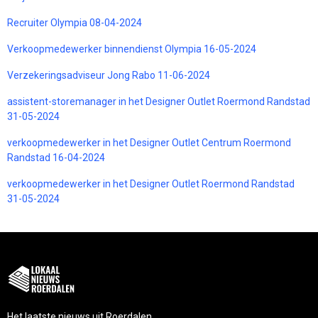
Recruiter Olympia 08-04-2024
Verkoopmedewerker binnendienst Olympia 16-05-2024
Verzekeringsadviseur Jong Rabo 11-06-2024
assistent-storemanager in het Designer Outlet Roermond Randstad
31-05-2024
verkoopmedewerker in het Designer Outlet Centrum Roermond
Randstad 16-04-2024
verkoopmedewerker in het Designer Outlet Roermond Randstad
31-05-2024
Het laatste nieuws uit Roerdalen