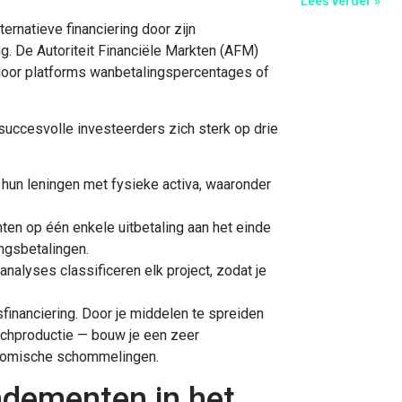
Lees verder »
rnatieve financiering door zijn
 De Autoriteit Financiële Markten (AFM)
rdoor platforms wanbetalingspercentages of
succesvolle investeerders zich sterk op drie
un leningen met fysieke activa, waaronder
hten op één enkele uitbetaling aan het einde
ingsbetalingen.
analyses classificeren elk project, zodat je
fsfinanciering. Door je middelen te spreiden
chproductie — bouw je een zeer
onomische schommelingen.
dementen in het