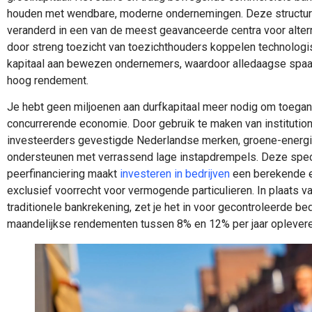
houden met wendbare, moderne ondernemingen. Deze structure
veranderd in een van de meest geavanceerde centra voor altern
door streng toezicht van toezichthouders koppelen technologis
kapitaal aan bewezen ondernemers, waardoor alledaagse spa
hoog rendement.
Je hebt geen miljoenen aan durfkapitaal meer nodig om toegang
concurrerende economie. Door gebruik te maken van institution
investeerders gevestigde Nederlandse merken, groene-energie-
ondersteunen met verrassend lage instapdrempels. Deze specif
peerfinanciering maakt
investeren in bedrijven
een berekende en
exclusief voorrecht voor vermogende particulieren. In plaats va
traditionele bankrekening, zet je het in voor gecontroleerde bed
maandelijkse rendementen tussen 8% en 12% per jaar oplevere