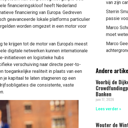
van zijn ca
le financieringskloof heeft Nederland
Sterrin Sm
atieve financiering van Europa. Gedreven
passie voo
ch geavanceerde lokale platforms particulier
argelden worden omgezet in een motor voor
Marco Schu
moet weten 
Marco Geer
 te krijgen tot de motor van Europa’s meest
achtergron
ele digitale netwerken kunnen internationale
initiatieven en logistieke hubs
ieke verschuiving naar directe peer-to-
Andere artik
 toegankelijke realiteit in plaats van een
n je kapitaal te laten stagneren op een
Voorbij de Dij
rijfsobligaties die consistente, vaste
Crowdfundingp
n.
Banken
juni 17, 2026
Lees verder »
Wouter de Wint