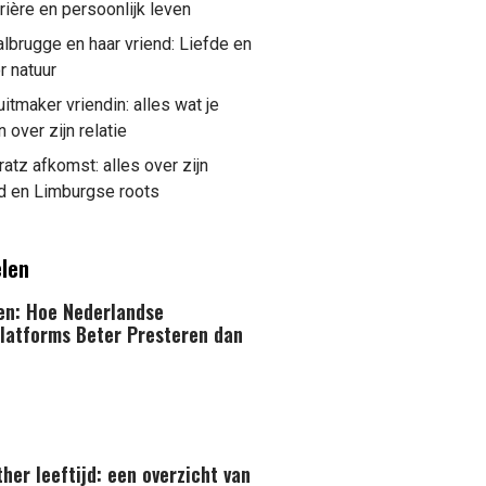
rrière en persoonlijk leven
albrugge en haar vriend: Liefde en
r natuur
itmaker vriendin: alles wat je
over zijn relatie
atz afkomst: alles over zijn
d en Limburgse roots
elen
ken: Hoe Nederlandse
latforms Beter Presteren dan
her leeftijd: een overzicht van