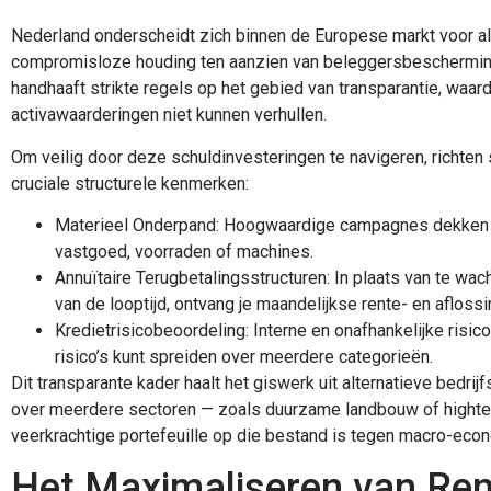
Nederland onderscheidt zich binnen de Europese markt voor alte
compromisloze houding ten aanzien van beleggersbescherming.
handhaaft strikte regels op het gebied van transparantie, waa
activawaarderingen niet kunnen verhullen.
Om veilig door deze schuldinvesteringen te navigeren, richten 
cruciale structurele kenmerken:
Materieel Onderpand: Hoogwaardige campagnes dekken h
vastgoed, voorraden of machines.
Annuïtaire Terugbetalingsstructuren: In plaats van te wac
van de looptijd, ontvang je maandelijkse rente- en afloss
Kredietrisicobeoordeling: Interne en onafhankelijke risico
risico’s kunt spreiden over meerdere categorieën.
Dit transparante kader haalt het giswerk uit alternatieve bedrij
over meerdere sectoren — zoals duurzame landbouw of highte
veerkrachtige portefeuille op die bestand is tegen macro-ec
Het Maximaliseren van Ren