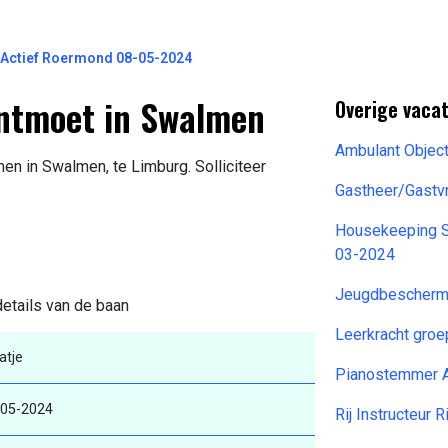
t Actief Roermond 08-05-2024
Ontmoet in Swalmen
Overige vacat
Ambulant Objec
en in Swalmen, te Limburg. Solliciteer
Gastheer/Gastv
Housekeeping Su
03-2024
Jeugdbescherme
details van de baan
Leerkracht gro
atje
Pianostemmer A
-05-2024
Rij Instructeur 