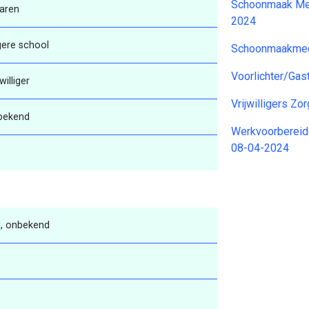
Schoonmaak Me
aren
2024
gere school
Schoonmaakmed
Voorlichter/Ga
jwilliger
Vrijwilligers Zo
bekend
Werkvoorbereide
08-04-2024
, onbekend