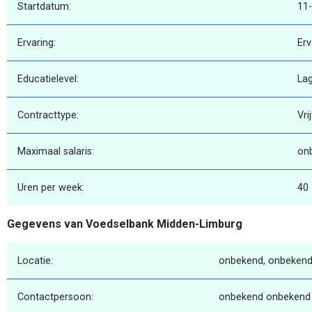
Startdatum:
11
Ervaring:
Erv
Educatielevel:
La
Contracttype:
Vri
Maximaal salaris:
on
Uren per week:
40
Gegevens van Voedselbank Midden-Limburg
Locatie:
onbekend, onbekend
Contactpersoon:
onbekend onbekend