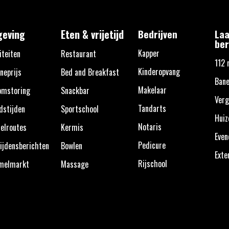
eving
Eten & vrijetijd
Bedrijven
Laa
ber
Kapper
iteiten
Restaurant
112 
Kinderopvang
neprijs
Bed and Breakfast
Bane
Makelaar
omstoring
Snackbar
Verg
Tandarts
dstijden
Sportschool
Huiz
Notaris
elroutes
Kermis
Eve
Pedicure
ijdensberichten
Bowlen
Exte
Rijschool
melmarkt
Massage