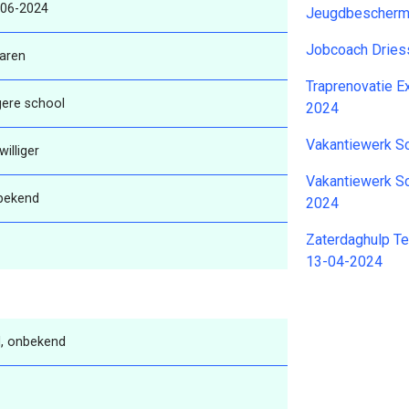
-06-2024
Jeugdbescherme
Jobcoach Dries
aren
Traprenovatie E
gere school
2024
Vakantiewerk S
jwilliger
Vakantiewerk Sc
bekend
2024
Zaterdaghulp T
13-04-2024
, onbekend