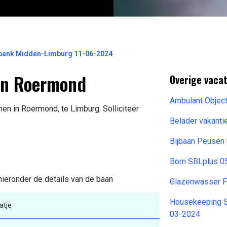
elbank Midden-Limburg 11-06-2024
 in Roermond
Overige vacat
Ambulant Objec
en in Roermond, te Limburg. Solliciteer
Belader vakanti
Bijbaan Peusen 
Born SBLplus 0
hieronder de details van de baan
Glazenwasser F
Housekeeping Su
atje
03-2024