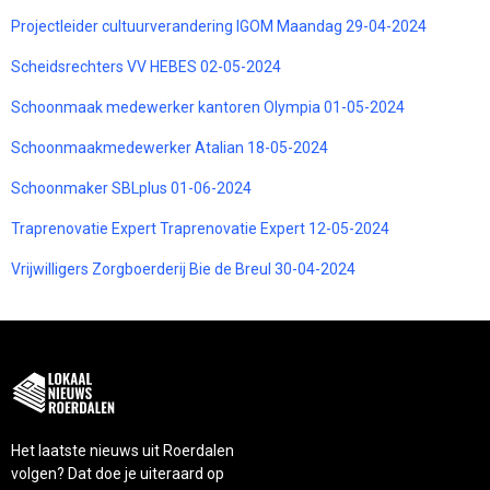
Projectleider cultuurverandering IGOM Maandag 29-04-2024
Scheidsrechters VV HEBES 02-05-2024
Schoonmaak medewerker kantoren Olympia 01-05-2024
Schoonmaakmedewerker Atalian 18-05-2024
Schoonmaker SBLplus 01-06-2024
Traprenovatie Expert Traprenovatie Expert 12-05-2024
Vrijwilligers Zorgboerderij Bie de Breul 30-04-2024
Het laatste nieuws uit Roerdalen
volgen? Dat doe je uiteraard op