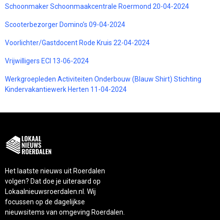
Schoonmaker Schoonmaakcentrale Roermond 20-04-2024
Scooterbezorger Domino’s 09-04-2024
Voorlichter/Gastdocent Rode Kruis 22-04-2024
Vrijwilligers ECI 13-06-2024
Werkgroepleden Activiteiten Onderbouw (Blauw Shirt) Stichting
Kindervakantiewerk Herten 11-04-2024
Het laatste nieuws uit Roerdalen
volgen? Dat doe je uiteraard op
Lokaalnieuwsroerdalen.nl. Wij
focussen op de dagelijkse
nieuwsitems van omgeving Roerdalen.