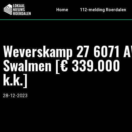
Home
112-melding Roerdalen
Weverskamp 27 6071 
Swalmen [€ 339.000
k.k.]
28-12-2023