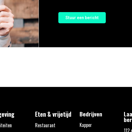
Stuur een bericht
eving
Eten & vrijetijd
Bedrijven
Laa
ber
Kapper
iteiten
Restaurant
112 