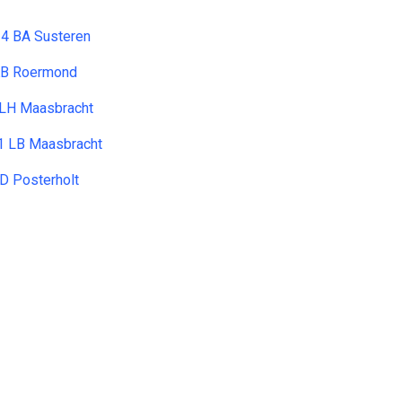
14 BA Susteren
KB Roermond
 LH Maasbracht
1 LB Maasbracht
D Posterholt