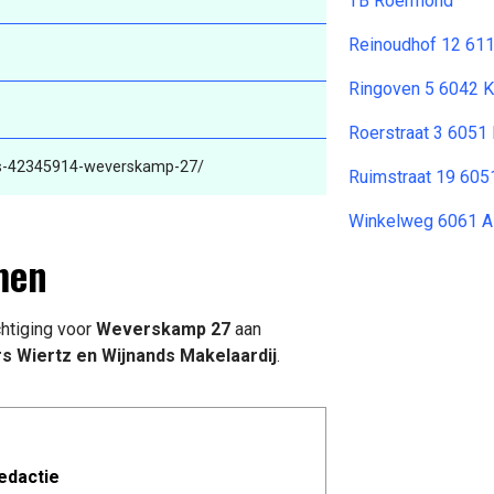
TB Roermond
Reinoudhof 12 61
Ringoven 5 6042 
Roerstraat 3 6051
is-42345914-weverskamp-27/
Ruimstraat 19 605
Winkelweg 6061 A
men
htiging voor
Weverskamp 27
aan
s Wiertz en Wijnands Makelaardij
.
edactie