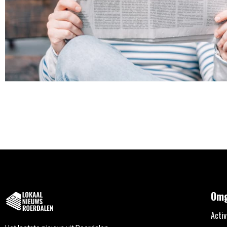
Omg
Activ