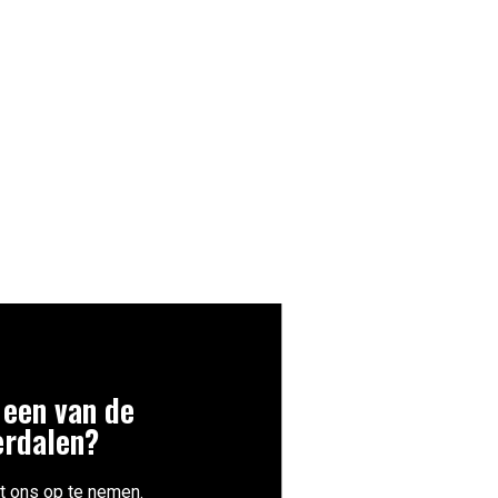
 een van de
erdalen?
t ons op te nemen.