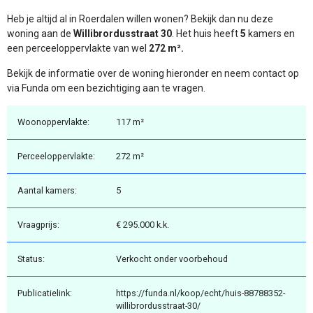
Heb je altijd al in Roerdalen willen wonen? Bekijk dan nu deze
woning aan de
Willibrordusstraat 30
. Het huis heeft
5
kamers en
een perceeloppervlakte van wel
272 m².
Bekijk de informatie over de woning hieronder en neem contact op
via Funda om een bezichtiging aan te vragen.
Woonoppervlakte:
117 m²
Perceeloppervlakte:
272 m²
Aantal kamers:
5
Vraagprijs:
€ 295.000 k.k.
Status:
Verkocht onder voorbehoud
Publicatielink:
https://funda.nl/koop/echt/huis-88788352-
willibrordusstraat-30/