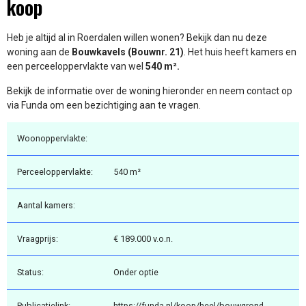
koop
Heb je altijd al in Roerdalen willen wonen? Bekijk dan nu deze
woning aan de
Bouwkavels (Bouwnr. 21)
. Het huis heeft
kamers en
een perceeloppervlakte van wel
540 m².
Bekijk de informatie over de woning hieronder en neem contact op
via Funda om een bezichtiging aan te vragen.
Woonoppervlakte:
Perceeloppervlakte:
540 m²
Aantal kamers:
Vraagprijs:
€ 189.000 v.o.n.
Status:
Onder optie
Publicatielink:
https://funda.nl/koop/heel/bouwgrond-