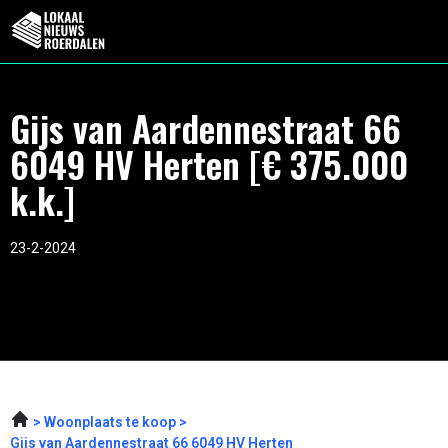
Gijs van Aardennestraat 66
6049 HV Herten [€ 375.000
k.k.]
23-2-2024
Woonplaats te koop
Gijs van Aardennestraat 66 6049 HV Herten