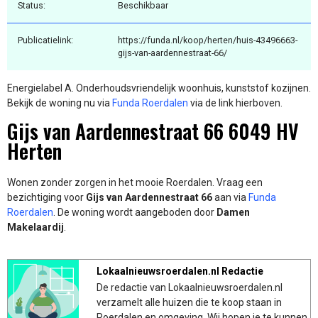
Status:
Beschikbaar
Publicatielink:
https://funda.nl/koop/herten/huis-43496663-
gijs-van-aardennestraat-66/
Energielabel A. Onderhoudsvriendelijk woonhuis, kunststof kozijnen.
Bekijk de woning nu via
Funda Roerdalen
via de link hierboven.
Gijs van Aardennestraat 66 6049 HV
Herten
Wonen zonder zorgen in het mooie Roerdalen. Vraag een
bezichtiging voor
Gijs van Aardennestraat 66
aan via
Funda
Roerdalen
. De woning wordt aangeboden door
Damen
Makelaardij
.
Lokaalnieuwsroerdalen.nl Redactie
De redactie van Lokaalnieuwsroerdalen.nl
verzamelt alle huizen die te koop staan in
Roerdalen en omgeving. Wij hopen je te kunnen