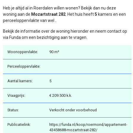
Heb je altijd al in Roerdalen willen wonen? Bekijk dan nu deze
woning aan de
Mozartstraat 282
. Het huis heeft
5
kamers en een
perceeloppervlakte van wel
.
Bekijk de informatie over de woning hieronder en neem contact op
via Funda om een bezichtiging aan te vragen.
Woonoppervlakte:
90 m²
Perceeloppervlakte:
Aantal kamers:
5
Vraagprijs:
€ 209.500 k.k.
Status:
Verkocht onder voorbehoud
Publicatielink:
https://funda.nl/koop/roermond/appartement-
43458688-mozartstraat-282/