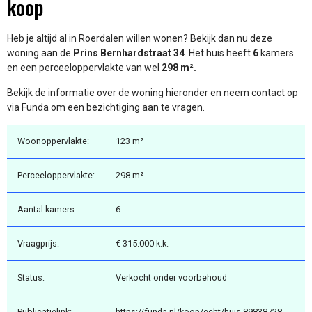
koop
Heb je altijd al in Roerdalen willen wonen? Bekijk dan nu deze
woning aan de
Prins Bernhardstraat 34
. Het huis heeft
6
kamers
en een perceeloppervlakte van wel
298 m².
Bekijk de informatie over de woning hieronder en neem contact op
via Funda om een bezichtiging aan te vragen.
Woonoppervlakte:
123 m²
Perceeloppervlakte:
298 m²
Aantal kamers:
6
Vraagprijs:
€ 315.000 k.k.
Status:
Verkocht onder voorbehoud
Publicatielink:
https://funda.nl/koop/echt/huis-89838728-