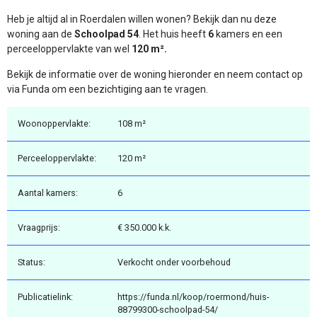
Heb je altijd al in Roerdalen willen wonen? Bekijk dan nu deze
woning aan de
Schoolpad 54
. Het huis heeft
6
kamers en een
perceeloppervlakte van wel
120 m².
Bekijk de informatie over de woning hieronder en neem contact op
via Funda om een bezichtiging aan te vragen.
Woonoppervlakte:
108 m²
Perceeloppervlakte:
120 m²
Aantal kamers:
6
Vraagprijs:
€ 350.000 k.k.
Status:
Verkocht onder voorbehoud
Publicatielink:
https://funda.nl/koop/roermond/huis-
88799300-schoolpad-54/