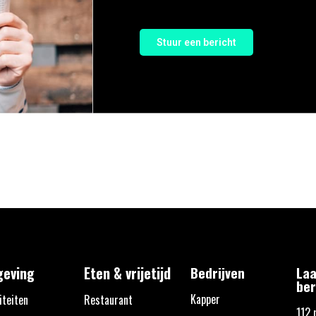
Stuur een bericht
eving
Eten & vrijetijd
Bedrijven
Laa
ber
Kapper
iteiten
Restaurant
112 