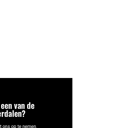
 een van de
erdalen?
t ons op te nemen.