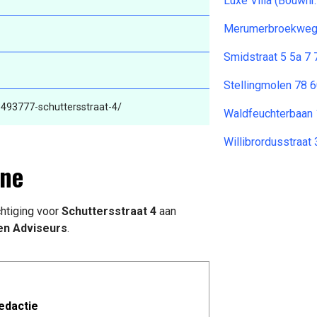
Luxe Villa (Bouwnr
Merumerbroekweg 
Smidstraat 5 5a 7
Stellingmolen 78 
3493777-schuttersstraat-4/
Waldfeuchterbaan
Willibrordusstraat
nne
htiging voor
Schuttersstraat 4
aan
n Adviseurs
.
edactie