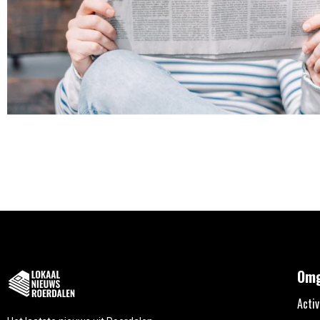
Omg
Activ