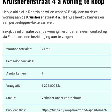
Kruisherenstraat 4 a woning te koop
Heb je altijd al in Roerdalen willen wonen? Bekijk dan nu deze
woning aan de
Kruisherenstraat 4 a
. Het huis heeft
7
kamers en
een perceeloppervlakte van wel
.
Bekijk de informatie over de woning hieronder en neem contact op
via Funda om een bezichtiging aan te vragen.
Woonoppervlakte:
71 m²
Perceeloppervlakte:
Aantal kamers:
7
Vraagprijs:
€ 225.000 k.k.
Status:
Verkocht onder voorbehoud
Publicatielink:
https://funda.nl/koop/roermond/appartement-