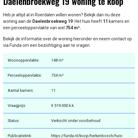
Daelenbroekweg 19 woning te koop
Heb je altijd al in Roerdalen willen wonen? Bekijk dan nu deze
woning aan de
Daelenbroekweg 19
. Het huis heeft
11
kamers en
een perceeloppervlakte van wel
754 m².
Bekijk de informatie over de woning hieronder en neem contact op
via Funda om een bezichtiging aan te vragen.
Woonoppervlakte:
148 m²
Perceeloppervlakte:
754 m²
Aantal kamers:
11
Vraagprijs:
€ 519.000 k.k.
Status:
Verkocht onder voorbehoud
Publicatielink:
https://funda.nl/koop/herkenbosch/huis-