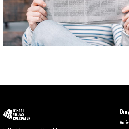
Omg
Activ