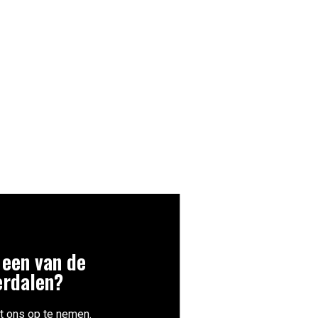
 een van de
erdalen?
t ons op te nemen.