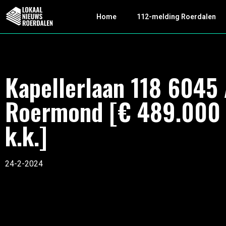
Home
112-melding Roerdalen
Kapellerlaan 118 6045 
Roermond [€ 489.000
k.k.]
24-2-2024