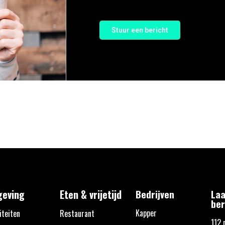
Stuur een bericht
eving
Eten & vrijetijd
Bedrijven
Laa
ber
Kapper
iteiten
Restaurant
112 