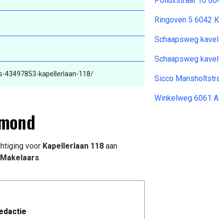
Polluxstraat 10 6
Ringoven 5 6042 
Schaapsweg kavel 
Schaapsweg kavel 
s-43497853-kapellerlaan-118/
Sicco Mansholtstr
Winkelweg 6061 A
rmond
htiging voor
Kapellerlaan 118
aan
Makelaars
.
edactie