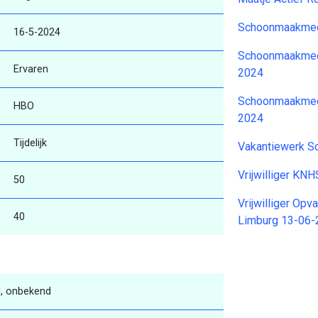
Schoonmaakmed
16-5-2024
Schoonmaakmed
Ervaren
2024
Schoonmaakmede
HBO
2024
Tijdelijk
Vakantiewerk S
Vrijwilliger KN
50
Vrijwilliger Op
40
Limburg 13-06
, onbekend