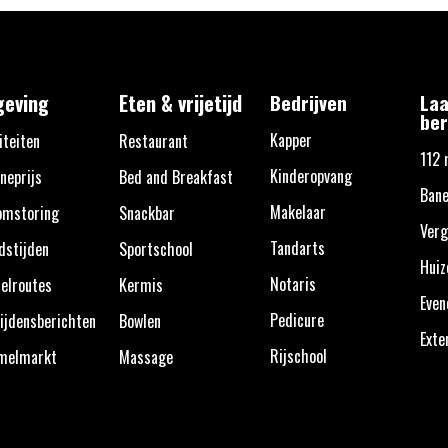
eving
Eten & vrijetijd
Bedrijven
Laa
ber
Kapper
iteiten
Restaurant
112 
Kinderopvang
neprijs
Bed and Breakfast
Bane
Makelaar
omstoring
Snackbar
Verg
Tandarts
dstijden
Sportschool
Huiz
Notaris
elroutes
Kermis
Eve
Pedicure
ijdensberichten
Bowlen
Exte
Rijschool
melmarkt
Massage