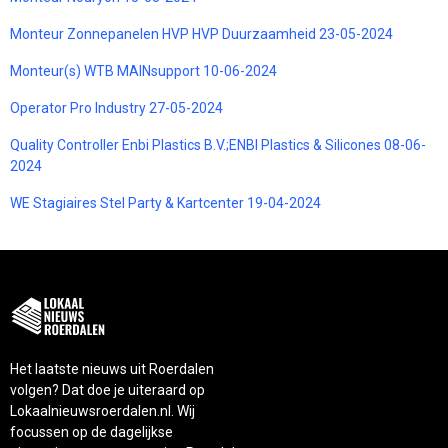
Monteur Zonnepanelen HVP HVP Duurzaamheid 23-05-2024
Monteur(s) WTB MAINsupport 10-06-2024
Operator Pro Industry 27-05-2024
Quality Controller Enbi Plastics B.V.;ENBI Plastics & Silicones 08-06-
2024
WE Stagiaires Stel Party & Kartcenter 19-04-2024
Het laatste nieuws uit Roerdalen
volgen? Dat doe je uiteraard op
Lokaalnieuwsroerdalen.nl. Wij
focussen op de dagelijkse