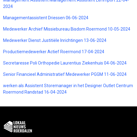
2024
Managementassistent Driessen 06-06-2024
Medewerker Archief Missiebureau Bisdom Roermond 10-05-2024
Medewerker Dienst Justitiële Inrichtingen 13-06-2024
Productiemedewerker Actief Roermond 17-04-2024
Secretaresse Poli Orthopedie Laurentius Ziekenhuis 04-06-2024
Senior Financieel Administratief Medewerker PGGM 11-06-2024
werken als Assistent Storemanager in het Designer Outlet Centrum
Roermond Randstad 16-04-2024