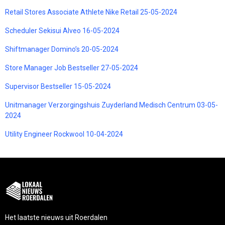
Retail Stores Associate Athlete Nike Retail 25-05-2024
Scheduler Sekisui Alveo 16-05-2024
Shiftmanager Domino’s 20-05-2024
Store Manager Job Bestseller 27-05-2024
Supervisor Bestseller 15-05-2024
Unitmanager Verzorgingshuis Zuyderland Medisch Centrum 03-05-
2024
Utility Engineer Rockwool 10-04-2024
Het laatste nieuws uit Roerdalen