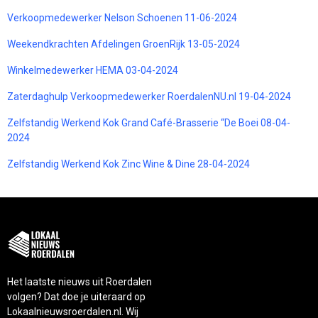
Verkoopmedewerker Nelson Schoenen 11-06-2024
Weekendkrachten Afdelingen GroenRijk 13-05-2024
Winkelmedewerker HEMA 03-04-2024
Zaterdaghulp Verkoopmedewerker RoerdalenNU.nl 19-04-2024
Zelfstandig Werkend Kok Grand Café-Brasserie “De Boei 08-04-
2024
Zelfstandig Werkend Kok Zinc Wine & Dine 28-04-2024
Het laatste nieuws uit Roerdalen
volgen? Dat doe je uiteraard op
Lokaalnieuwsroerdalen.nl. Wij