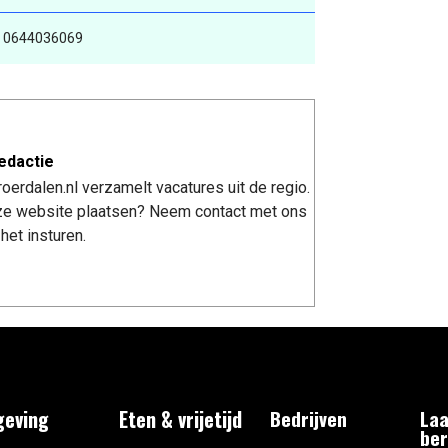
- 0644036069
edactie
erdalen.nl verzamelt vacatures uit de regio.
nze website plaatsen? Neem contact met ons
het insturen.
eving
Eten & vrijetijd
Bedrijven
Laa
ber