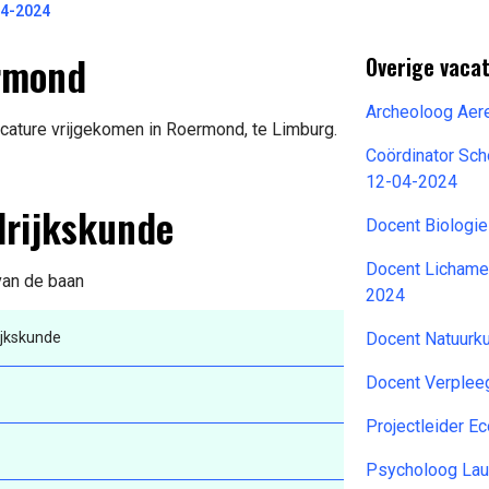
04-2024
ermond
Overige vacat
Archeoloog Aer
acature vrijgekomen in Roermond, te Limburg.
Coördinator Sch
12-04-2024
drijkskunde
Docent Biologi
Docent Lichame
 van de baan
2024
ijkskunde
Docent Natuurk
Docent Verplee
Projectleider E
Psycholoog Lau