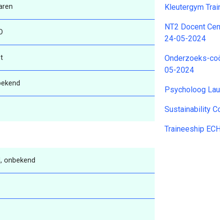
aren
Kleutergym Train
NT2 Docent Cen
O
24-05-2024
t
Onderzoeks-coör
05-2024
bekend
Psycholoog Lau
Sustainability 
Traineeship EC
, onbekend