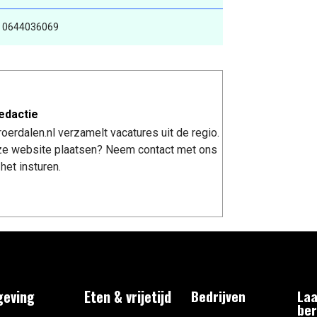
- 0644036069
edactie
erdalen.nl verzamelt vacatures uit de regio.
nze website plaatsen? Neem contact met ons
het insturen.
eving
Eten & vrijetijd
Bedrijven
Laa
ber