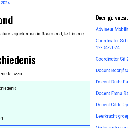
-2024
ond
Overige vacat
Adviseur Mobili
ature vrijgekomen in Roermond, te Limburg.
Coördinator Sch
12-04-2024
chiedenis
Coördinator Sif
Docent Bedrijf
 van de baan
Docent Duits R
hiedenis
Docent Frans R
Docent Gilde O
Leerkracht gro
ng
Onderzoekscoörd