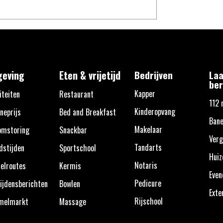
eving
Eten & vrijetijd
Bedrijven
Laa
ber
Kapper
iteiten
Restaurant
112 
Kinderopvang
neprijs
Bed and Breakfast
Bane
Makelaar
omstoring
Snackbar
Verg
Tandarts
dstijden
Sportschool
Huiz
Notaris
elroutes
Kermis
Eve
Pedicure
ijdensberichten
Bowlen
Exte
Rijschool
melmarkt
Massage