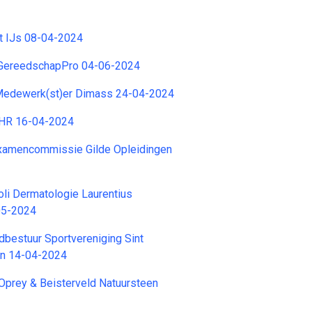
t IJs 08-04-2024
 GereedschapPro 04-06-2024
 Medewerk(st)er Dimass 24-04-2024
 HR 16-04-2024
xamencommissie Gilde Opleidingen
li Dermatologie Laurentius
05-2024
dbestuur Sportvereniging Sint
en 14-04-2024
Oprey & Beisterveld Natuursteen