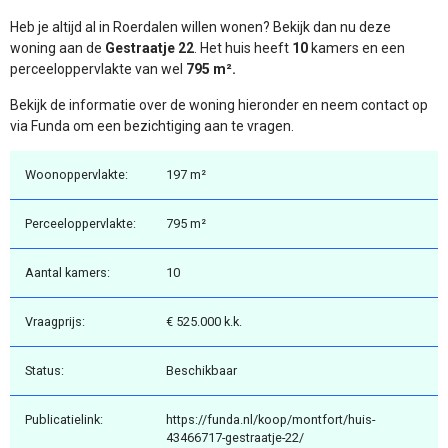
Heb je altijd al in Roerdalen willen wonen? Bekijk dan nu deze
woning aan de
Gestraatje 22
. Het huis heeft
10
kamers en een
perceeloppervlakte van wel
795 m².
Bekijk de informatie over de woning hieronder en neem contact op
via Funda om een bezichtiging aan te vragen.
Woonoppervlakte:
197 m²
Perceeloppervlakte:
795 m²
Aantal kamers:
10
Vraagprijs:
€ 525.000 k.k.
Status:
Beschikbaar
Publicatielink:
https://funda.nl/koop/montfort/huis-
43466717-gestraatje-22/