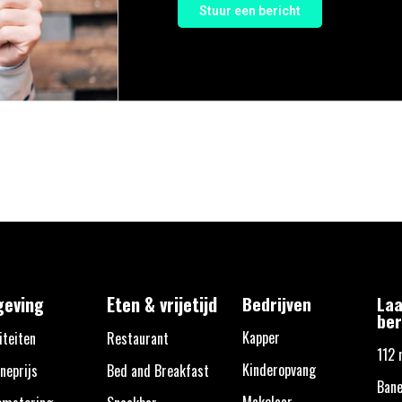
Stuur een bericht
eving
Eten & vrijetijd
Bedrijven
Laa
ber
Kapper
iteiten
Restaurant
112 
Kinderopvang
neprijs
Bed and Breakfast
Bane