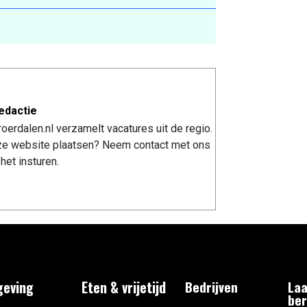
edactie
erdalen.nl verzamelt vacatures uit de regio.
nze website plaatsen? Neem contact met ons
het insturen.
eving
Eten & vrijetijd
Bedrijven
Laa
ber