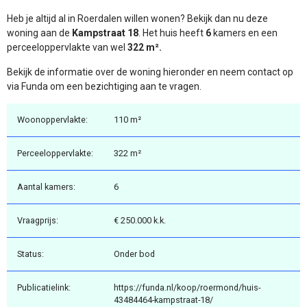
Heb je altijd al in Roerdalen willen wonen? Bekijk dan nu deze
woning aan de
Kampstraat 18
. Het huis heeft
6
kamers en een
perceeloppervlakte van wel
322 m².
Bekijk de informatie over de woning hieronder en neem contact op
via Funda om een bezichtiging aan te vragen.
Woonoppervlakte:
110 m²
Perceeloppervlakte:
322 m²
Aantal kamers:
6
Vraagprijs:
€ 250.000 k.k.
Status:
Onder bod
Publicatielink:
https://funda.nl/koop/roermond/huis-
43484464-kampstraat-18/