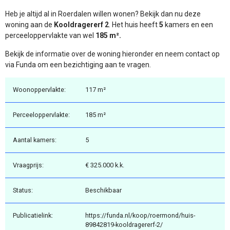
Heb je altijd al in Roerdalen willen wonen? Bekijk dan nu deze
woning aan de
Kooldragererf 2
. Het huis heeft
5
kamers en een
perceeloppervlakte van wel
185 m².
Bekijk de informatie over de woning hieronder en neem contact op
via Funda om een bezichtiging aan te vragen.
Woonoppervlakte:
117 m²
Perceeloppervlakte:
185 m²
Aantal kamers:
5
Vraagprijs:
€ 325.000 k.k.
Status:
Beschikbaar
Publicatielink:
https://funda.nl/koop/roermond/huis-
89842819-kooldragererf-2/