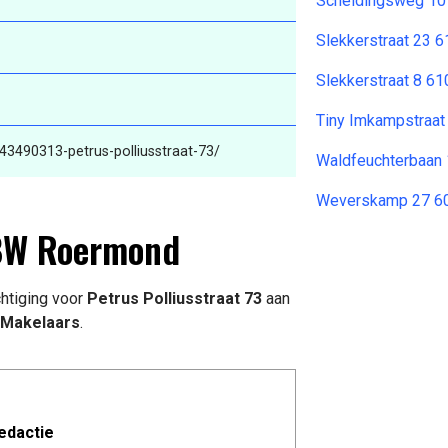
Scheidingsweg 10
Slekkerstraat 23 
Slekkerstraat 8 61
Tiny Imkampstraa
43490313-petrus-polliusstraat-73/
Waldfeuchterbaan
Weverskamp 27 6
 BW Roermond
htiging voor
Petrus Polliusstraat 73
aan
Makelaars
.
edactie