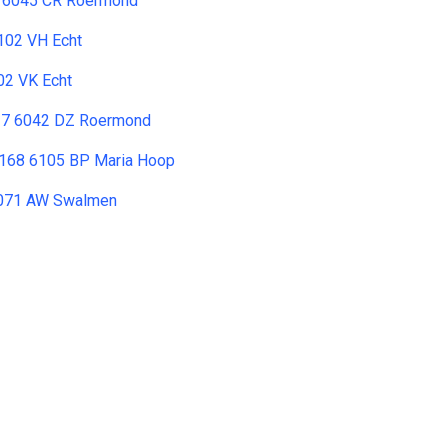
 6045 CR Roermond
6102 VH Echt
02 VK Echt
t 7 6042 DZ Roermond
 168 6105 BP Maria Hoop
071 AW Swalmen