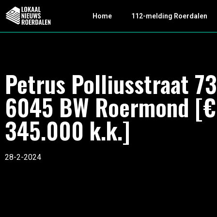
Home
112-melding Roerdalen
Petrus Polliusstraat 73
6045 BW Roermond [€
345.000 k.k.]
28-2-2024