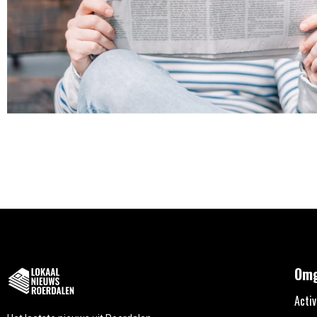
Omg
Activ