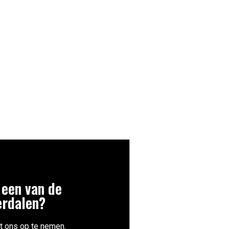
 een van de
erdalen?
t ons op te nemen.