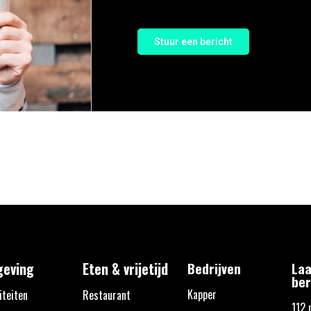
Stuur een bericht
eving
Eten & vrijetijd
Bedrijven
Laa
ber
Kapper
iteiten
Restaurant
112 