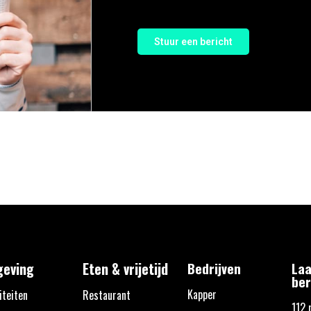
Stuur een bericht
eving
Eten & vrijetijd
Bedrijven
Laa
ber
Kapper
iteiten
Restaurant
112 