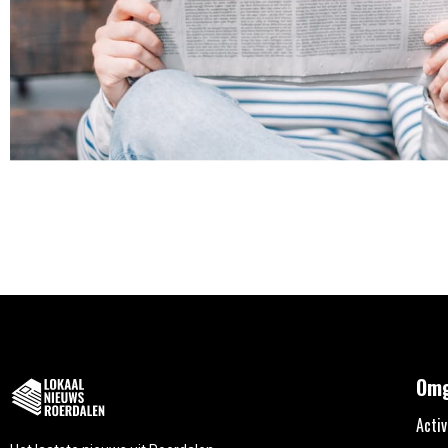
Omg
Activ