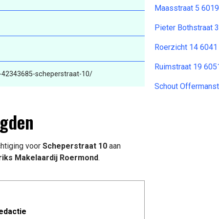
Maasstraat 5 60
Pieter Bothstraat
Roerzicht 14 604
Ruimstraat 19 605
s-42343685-scheperstraat-10/
Schout Offermans
egden
htiging voor
Scheperstraat 10
aan
iks Makelaardij Roermond
.
edactie