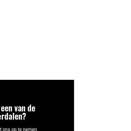
 een van de
erdalen?
t ons op te nemen.