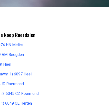
te koop Roerdalen
6074 HN Melick
99 AM Beegden
EK Heel
wnr. 1) 6097 Heel
2 JD Roermond
ln 2 6045 CZ Roermond
. 1) 6049 CE Herten