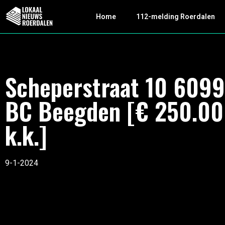
Home
112-melding Roerdalen
Scheperstraat 10 6099
BC Beegden [€ 250.0
k.k.]
9-1-2024