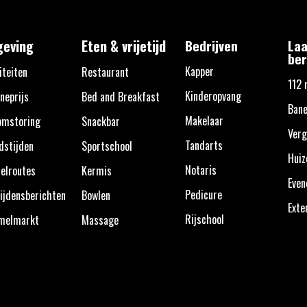
eving
Eten & vrijetijd
Bedrijven
Laa
ber
Kapper
iteiten
Restaurant
112 
Kinderopvang
neprijs
Bed and Breakfast
Bane
Makelaar
omstoring
Snackbar
Verg
Tandarts
dstijden
Sportschool
Huiz
Notaris
elroutes
Kermis
Eve
Pedicure
ijdensberichten
Bowlen
Exte
Rijschool
melmarkt
Massage