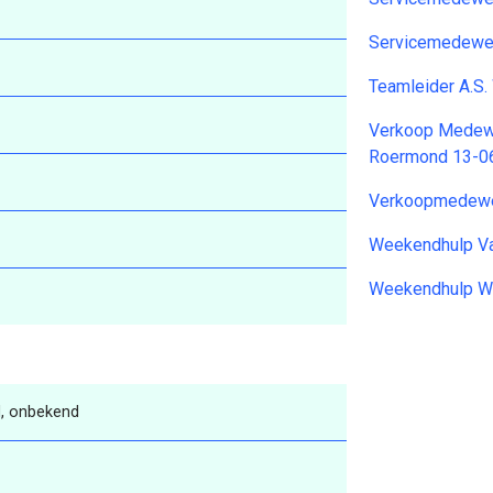
Servicemedewer
Teamleider A.S
Verkoop Medew
Roermond 13-0
Verkoopmedewe
Weekendhulp Va
Weekendhulp W
, onbekend