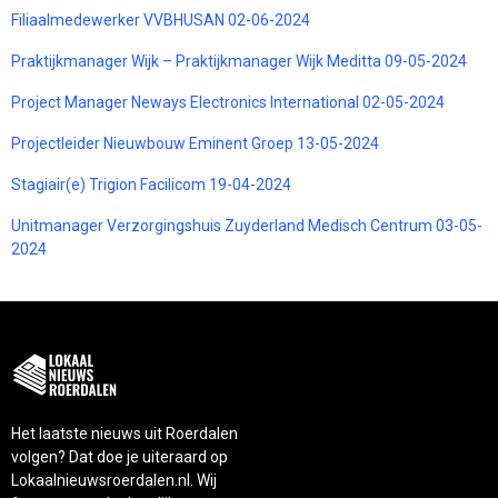
Filiaalmedewerker VVBHUSAN 02-06-2024
Praktijkmanager Wijk – Praktijkmanager Wijk Meditta 09-05-2024
Project Manager Neways Electronics International 02-05-2024
Projectleider Nieuwbouw Eminent Groep 13-05-2024
Stagiair(e) Trigion Facilicom 19-04-2024
Unitmanager Verzorgingshuis Zuyderland Medisch Centrum 03-05-
2024
Het laatste nieuws uit Roerdalen
volgen? Dat doe je uiteraard op
Lokaalnieuwsroerdalen.nl. Wij