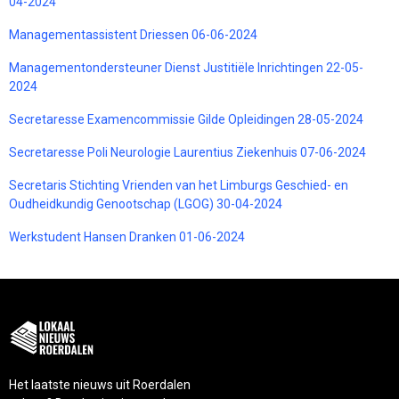
04-2024
Managementassistent Driessen 06-06-2024
Managementondersteuner Dienst Justitiële Inrichtingen 22-05-
2024
Secretaresse Examencommissie Gilde Opleidingen 28-05-2024
Secretaresse Poli Neurologie Laurentius Ziekenhuis 07-06-2024
Secretaris Stichting Vrienden van het Limburgs Geschied- en
Oudheidkundig Genootschap (LGOG) 30-04-2024
Werkstudent Hansen Dranken 01-06-2024
Het laatste nieuws uit Roerdalen