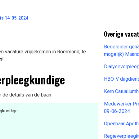
is 14-05-2024
Overige vacat
Begeleider geh
n vacature vrijgekomen in Roermond, te
mogelijk) Maan
n!
Dialyseverplee
erpleegkundige
HBO-V dagdien
Kern Catualium
r de details van de baan
Medewerker Pro
gkundige
09-06-2024
Openbaar Apoth
Regieverpleegk