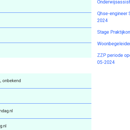
Onderwijsassis
Qhse-engineer S
2024
Stage Praktijk
Woonbegeleider
ZZP periode op
05-2024
, onbekend
ndag.nl
g.nl