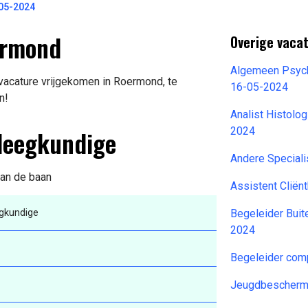
05-2024
ermond
Overige vacat
Algemeen Psych
vacature vrijgekomen in Roermond, te
16-05-2024
n!
Analist Histolo
pleegkundige
2024
Andere Speciali
van de baan
Assistent Clië
egkundige
Begeleider Buit
2024
Begeleider com
Jeugdbescherm