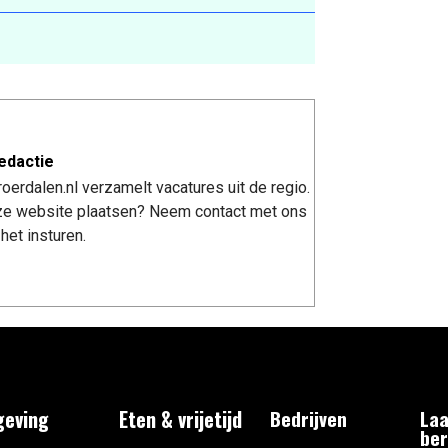
edactie
erdalen.nl verzamelt vacatures uit de regio.
nze website plaatsen? Neem contact met ons
het insturen.
eving
Eten & vrijetijd
Bedrijven
Laa
ber