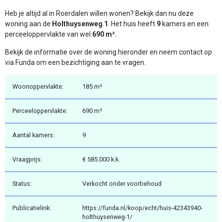
Heb je altijd al in Roerdalen willen wonen? Bekijk dan nu deze
woning aan de
Holthuysenweg 1
. Het huis heeft
9
kamers en een
perceeloppervlakte van wel
690 m².
Bekijk de informatie over de woning hieronder en neem contact op
via Funda om een bezichtiging aan te vragen.
Woonoppervlakte:
185 m²
Perceeloppervlakte:
690 m²
Aantal kamers:
9
Vraagprijs:
€ 585.000 k.k.
Status:
Verkocht onder voorbehoud
Publicatielink:
https://funda.nl/koop/echt/huis-42343940-
holthuysenweg-1/