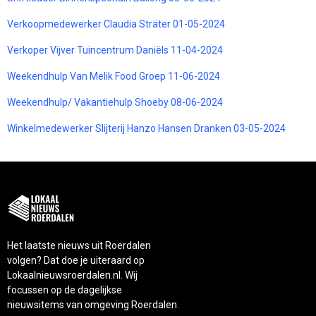
Verkoopmedewerker Claudia Sträter 01-05-2024
Verkoper Vijver Tuincentrum Daniëls 11-04-2024
Weekendhulp Van Melik Food Groep 11-06-2024
Weekendhulp/ Vakantiehulp Shoeby 08-06-2024
Winkelmedewerker Slijterij Hanzo Hansen Dranken 03-05-2024
Het laatste nieuws uit Roerdalen
volgen? Dat doe je uiteraard op
Lokaalnieuwsroerdalen.nl. Wij
focussen op de dagelijkse
nieuwsitems van omgeving Roerdalen.