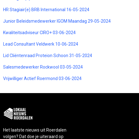
HR Stagiair(e) BRB International 16-05-2024
Junior Beleidsmedewerker IGOM Maandag 29-05-2024
Kwaliteitsadviseur CIRO+ 03-06-2024
Lead Consultant Veldwerk 10-06-2024
Lid Cliëntenraad Proteion Schoon 31-05-2024
Salesmedewerker Rockwool 03-05-2024
Vrijwilliger Actief Roermond 03-06-2024
Het laatste nieuws uit Roerdalen
volgen? Dat doe je uiteraard op