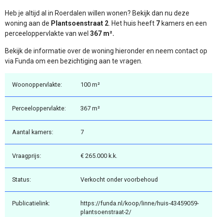
Heb je altijd al in Roerdalen willen wonen? Bekijk dan nu deze
woning aan de
Plantsoenstraat 2
. Het huis heeft
7
kamers en een
perceeloppervlakte van wel
367 m².
Bekijk de informatie over de woning hieronder en neem contact op
via Funda om een bezichtiging aan te vragen.
Woonoppervlakte:
100 m²
Perceeloppervlakte:
367 m²
Aantal kamers:
7
Vraagprijs:
€ 265.000 k.k.
Status:
Verkocht onder voorbehoud
Publicatielink:
https://funda.nl/koop/linne/huis-43459059-
plantsoenstraat-2/